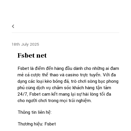
18th July 2025
Fsbet net
Fsbet là điểm đến hàng đầu dành cho những ai đam
mê cá cược thể thao và casino trực tuyến. Với đa
dạng các loại kèo bóng đá, trò chơi sòng bạc phong
phú cùng dịch vụ chăm sóc khách hàng tận tâm
24/7, Fsbet cam kết mang lại sự hài lòng tối đa
cho người chơi trong mọi trải nghiệm.
Thông tin liên hệ:
Thương hiệu: Fsbet